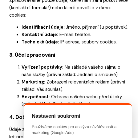
Zpracováváme pouze údaje, které nám sami poskytnete
(kontaktní formulář) nebo které povolíte v rámci
cookies:
Identifikační údaje:
Jméno, příjmení (u poptávek).
Kontaktní údaje:
E-mail, telefon.
Technické údaje:
IP adresa, soubory cookies.
3. Účel zpracování
Vyřízení poptávky:
Na základě vašeho zájmu o
naše služby (právní základ: Jednání o smlouvě).
Marketing:
Zobrazení relevantních reklam (právní
základ: Váš souhlas).
Bezpečnost:
Ochrana našeho webu před útoky
(právní základ: Oprávněný zájem).
Nastavení soukromí
4. Doba uchování
Používáme cookies pro analýzu návštěvnosti a
Údaje z kontaktního formuláře uchováváme po dobu 3
marketing (Google Ads).
let pro účely budoucí spolupráce, pokud nepožádáte o