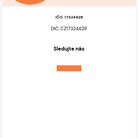
IČO: 17324629
DIČ: CZ17324629
Sledujte nás
Facebook-f